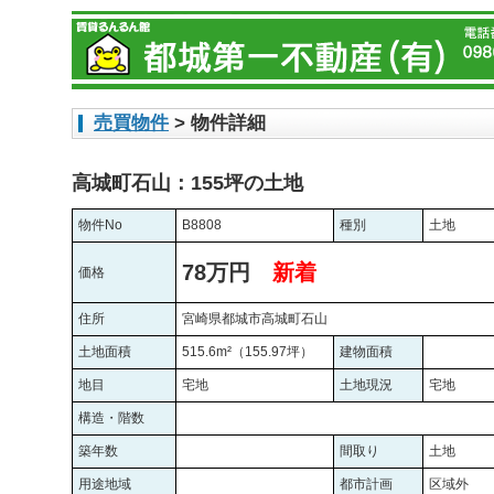
売買物件
> 物件詳細
高城町石山：155坪の土地
物件No
B8808
種別
土地
78万円
新着
価格
住所
宮崎県都城市高城町石山
土地面積
515.6m²（155.97坪）
建物面積
地目
宅地
土地現況
宅地
構造・階数
築年数
間取り
土地
用途地域
都市計画
区域外