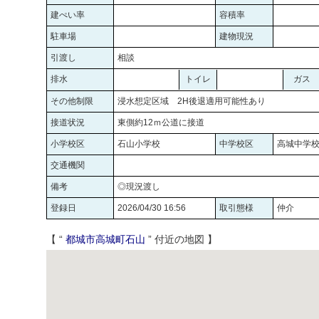
建ぺい率
容積率
駐車場
建物現況
引渡し
相談
排水
トイレ
ガス
その他制限
浸水想定区域 2H後退適用可能性あり
接道状況
東側約12ｍ公道に接道
小学校区
石山小学校
中学校区
高城中学
交通機関
備考
◎現況渡し
登録日
2026/04/30 16:56
取引態様
仲介
【 “
都城市高城町石山
” 付近の地図 】