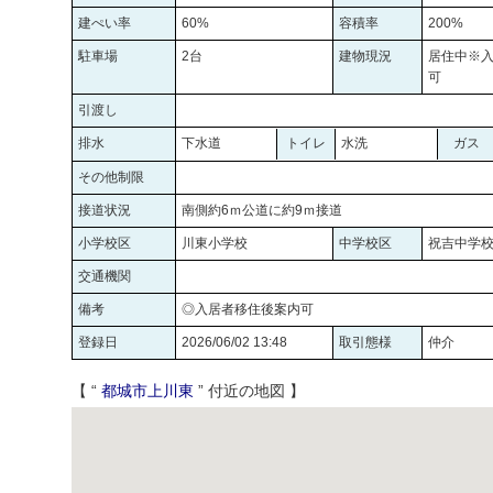
建ぺい率
60%
容積率
200%
駐車場
2台
建物現況
居住中※
可
引渡し
排水
下水道
トイレ
水洗
ガス
その他制限
接道状況
南側約6ｍ公道に約9ｍ接道
小学校区
川東小学校
中学校区
祝吉中学
交通機関
備考
◎入居者移住後案内可
登録日
2026/06/02 13:48
取引態様
仲介
【 “
都城市上川東
” 付近の地図 】