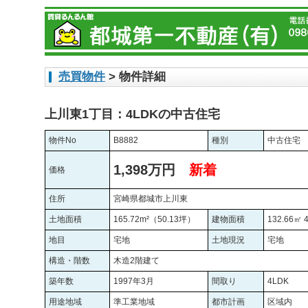
売買物件
> 物件詳細
上川東1丁目：4LDKの中古住宅
物件No
B8882
種別
中古住宅
1,398万円
新着
価格
住所
宮崎県都城市上川東
土地面積
165.72m²（50.13坪）
建物面積
132.66㎡ 
地目
宅地
土地現況
宅地
構造・階数
木造2階建て
築年数
1997年3月
間取り
4LDK
用途地域
準工業地域
都市計画
区域内