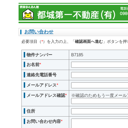
お問い合わせ
必要項目（
*
）を入力の上、「
確認画面へ進む
」ボタンを押
物件ナンバー
B7185
お名前
*
連絡先電話番号
メールアドレス
*
メールアドレス確認
*
※確認のためもう一度メール
住所
お問い合わせ内容
*