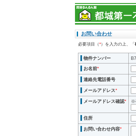
お問い合わせ
必要項目（
*
）を入力の上、「
物件ナンバー
B7
お名前
*
連絡先電話番号
メールアドレス
*
メールアドレス確認
*
※
住所
お問い合わせ内容
*